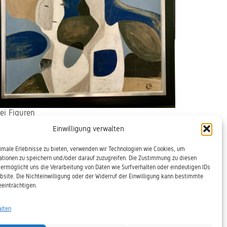
ei Figuren
rl Ballmer
Einwilligung verwalten
34 -
 auf Malpappe
imale Erlebnisse zu bieten, verwenden wir Technologien wie Cookies, um
ikat
ationen zu speichern und/oder darauf zuzugreifen. Die Zustimmung zu diesen
ermöglicht uns die Verarbeitung von Daten wie Surfverhalten oder eindeutigen IDs
bsite. Die Nichteinwilligung oder der Widerruf der Einwilligung kann bestimmte
einträchtigen.
alten