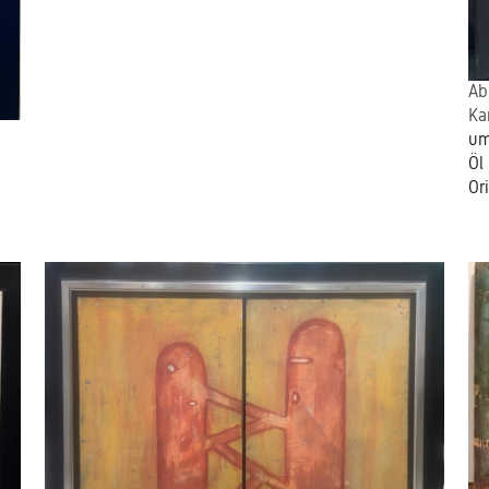
Ab
Ka
um
Öl
Or