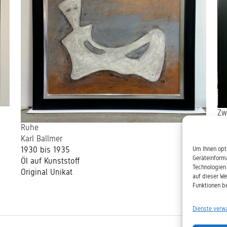
Zw
Ka
Ruhe
19
Karl Ballmer
Öl
1930 bis 1935
Um Ihnen opt
Un
Geräteinform
Öl auf Kunststoff
Technologien 
Original Unikat
auf dieser We
Funktionen be
Dienste verw