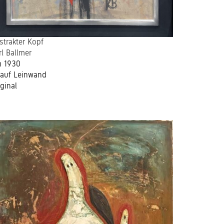
strakter Kopf
rl Ballmer
 1930
 auf Leinwand
iginal