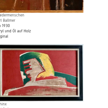
iedermenschen
rl Ballmer
 1930
ryl und Öl auf Holz
iginal
hinx