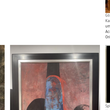
Gl
Ka
um
Ac
Or
Sp